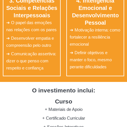
3. Competências
4. Inteligência
Sociais e Relações
Emocional e
Interpessoais
Desenvolvimento
Pessoal
➔ O papel das emoções
nas relações com os pares
➔
Motivação interna: como
fortalecer a resiliência
➔ Desenvolver empatia e
emocional
compreensão pelo outro
➔ Definir objetivos e
➔ Comunicação assertiva:
manter o foco, mesmo
dizer o que penso com
perante dificuldades
respeito e confiança
O investimento inclui:
Curso
+ Materiais de Apoio
+ Certificado Curricular
+ Sessões Interativas