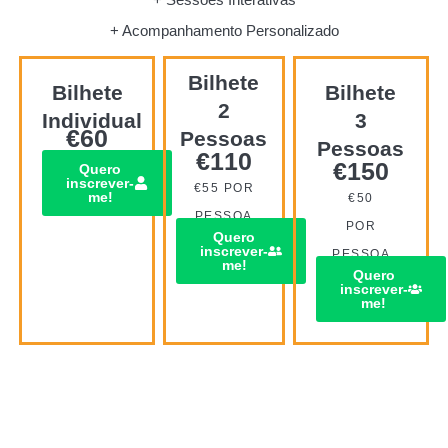
+ Acompanhamento Personalizado
Bilhete
Bilhete
Bilhete
2
Individual
3
€
60
Pessoas
Pessoas
€
110
€
150
Quero
inscrever-
€55 POR
me!
€50
PESSOA
POR
Quero
inscrever-
PESSOA
me!
Quero
inscrever-
me!