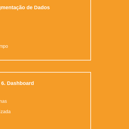
gmentação de Dados
ampo
6. Dashboard
inas
izada