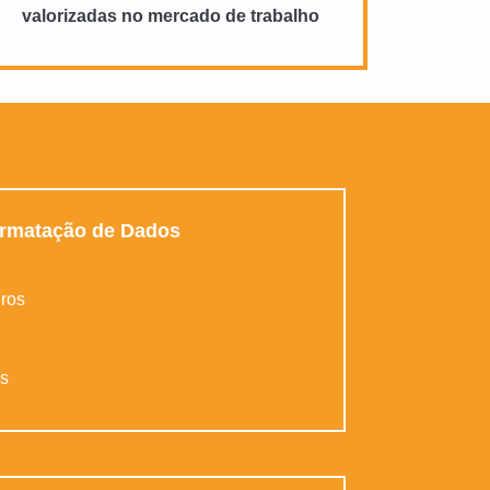
valorizadas no mercado de trabalho
ormatação de Dados
ros
os