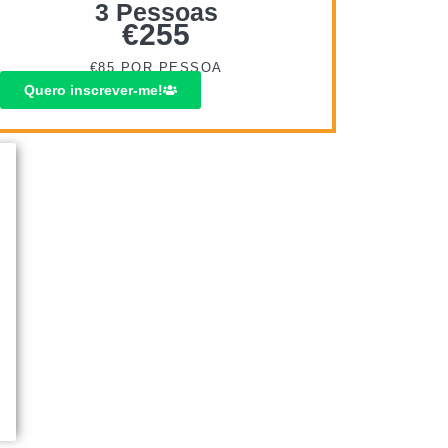
3 Pessoas
€
255
€85 POR PESSOA
Quero inscrever-me!