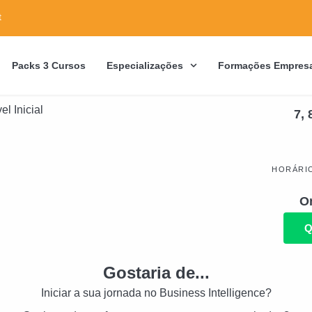
t
Packs 3 Cursos
Especializações
Formações Empresa
7,
HORÁRI
On
Q
Gostaria de...
Iniciar a sua jornada no Business Intelligence?