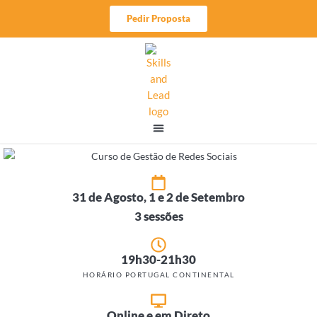
Skip
Pedir Proposta
to
content
31 de Agosto, 1 e 2 de Setembro
3 sessões
19h30-21h30
HORÁRIO PORTUGAL CONTINENTAL
Online e em Direto