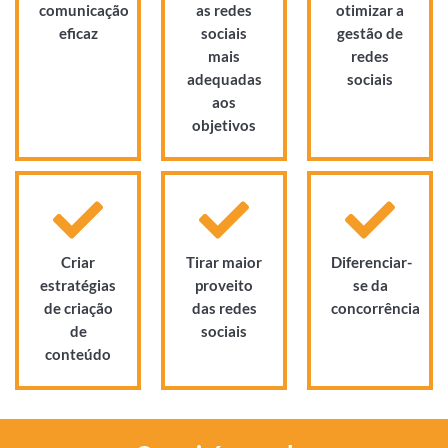
comunicação
as redes
otimizar a
eficaz
sociais
gestão de
mais
redes
adequadas
sociais
aos
objetivos
Criar
Tirar maior
Diferenciar-
estratégias
proveito
se da
de criação
das redes
concorrência
de
sociais
conteúdo