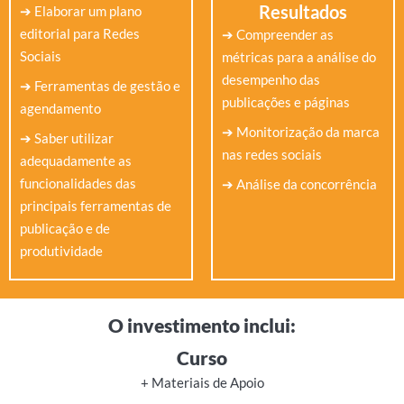
Resultados
➔ Elaborar um plano
editorial para Redes
➔ Compreender as
Sociais
métricas para a análise do
desempenho das
➔ Ferramentas de gestão e
publicações e páginas
agendamento
➔ Monitorização da marca
➔ Saber utilizar
nas redes sociais
adequadamente as
funcionalidades das
➔ Análise da concorrência
principais ferramentas de
publicação e de
produtividade
O investimento inclui:
Curso
+ Materiais de Apoio