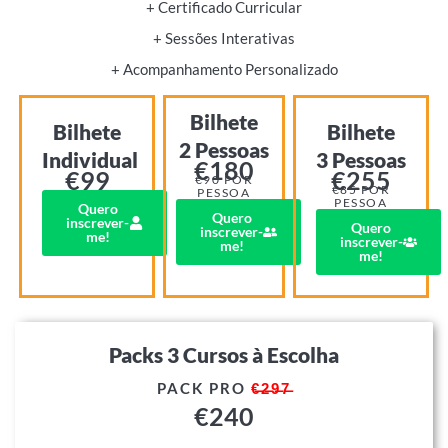
+ Certificado Curricular
+ Sessões Interativas
+ Acompanhamento Personalizado
Bilhete
Bilhete
Bilhete
2 Pessoas
Individual
3 Pessoas
€180
€99
€255
€90 POR
€85 POR
PESSOA
PESSOA
Quero
Quero
inscrever-
Quero
inscrever-
me!
inscrever-
me!
me!
Packs 3 Cursos à Escolha
PACK PRO
€̶2̶9̶7̶
€
240