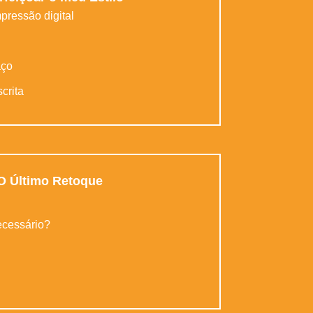
pressão digital
aço
crita
 O Último Retoque
ecessário?