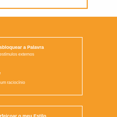
sbloquear a Palavra
 estímulos externos
e
 um raciocínio
rfeiçoar o meu Estilo