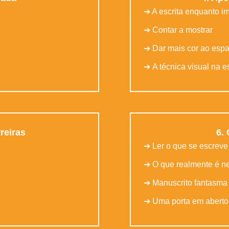
➔ A escrita enquanto im
➔ Contar a mostrar
➔ Dar mais cor ao esp
➔ A técnica visual na es
reiras
6.
➔ Ler o que se escreve
➔ O que realmente é n
➔ Manuscrito fantasma
➔ Uma porta em aberto