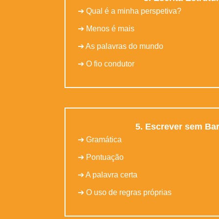
➔ Qual é a minha perspetiva?
➔ Menos é mais
➔ As palavras do mundo
➔ O fio condutor
5. Escrever sem Bar
➔ Gramática
➔ Pontuação
➔ A palavra certa
➔ O uso de regras próprias