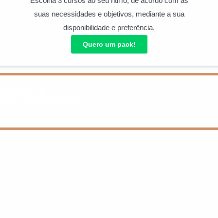
Escolha 3 cursos ao seu ritmo, de acordo com as
suas necessidades e objetivos, mediante a sua
disponibilidade e preferência.
Quero um pack!
az parte da
em Soft Skills
a aceitar, gerir e adaptar as suas emoções
r em situações de conflito.