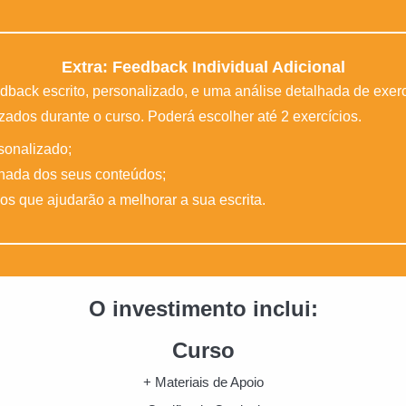
Extra: Feedback Individual Adicional
back escrito, personalizado, e uma análise detalhada de exerc
izados durante o curso. Poderá escolher até 2 exercícios.
sonalizado;
lhada dos seus conteúdos;
sos que ajudarão a melhorar a sua escrita.
O investimento inclui:
Curso
+ Materiais de Apoio