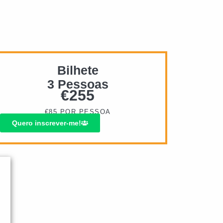
Bilhete
3 Pessoas
€
255
€85 POR PESSOA
Quero inscrever-me!