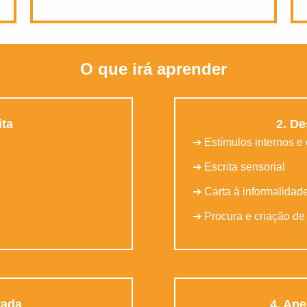
O que irá aprender
ita
2. De
➔ Estímulos internos e
➔ Escrita sensorial
➔ Carta à informalidad
➔ Procura e criação de
rada
4. Ape