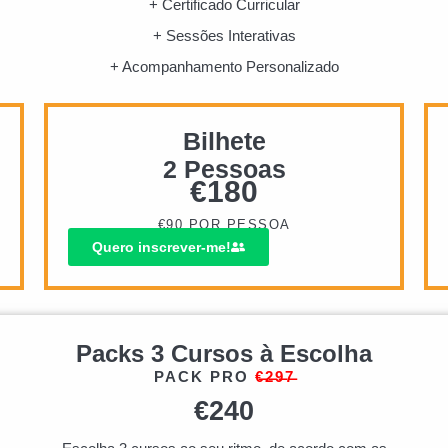
+ Certificado Curricular
+ Sessões Interativas
+ Acompanhamento Personalizado
Bilhete
2 Pessoas
€
180
€90 POR PESSOA
Quero inscrever-me!
Packs 3 Cursos à Escolha
PACK PRO
€̶2̶9̶7̶
€
240