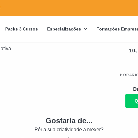
t
Packs 3 Cursos
Especializações
Formações Empresa
10,
HORÁRI
On
Q
Gostaria de...
Pôr a sua criatividade a mexer?