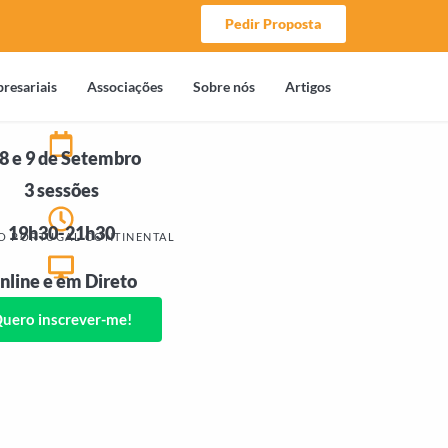
Pedir Proposta
resariais
Associações
Sobre nós
Artigos
 8 e 9 de Setembro
3 sessões
19h30-21h30
O PORTUGAL CONTINENTAL
nline e em Direto
uero inscrever-me!