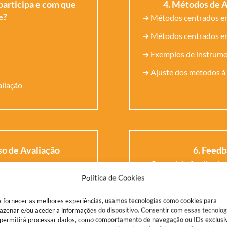
participa e com que
4. Métodos de A
e?
➔ Métodos centrados 
➔ Métodos centrados e
➔ Exemplos de instrume
➔ Ajuste dos métodos à 
aliação
so de Avaliação
6. Feed
➔ O papel do feedback 
Política de Cookies
➔ Preparação e condução
iadores
➔ Construção de planos 
 fornecer as melhores experiências, usamos tecnologias como cookies para
zenar e/ou aceder a informações do dispositivo. Consentir com essas tecnolog
s e consequências
➔ Reforçar o compromis
 permitirá processar dados, como comportamento de navegação ou IDs exclusi