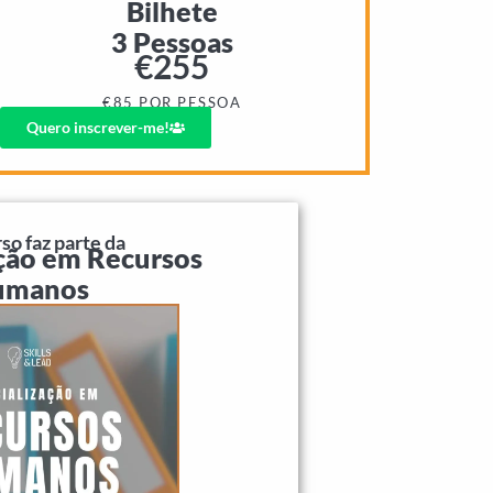
Bilhete
3 Pessoas
€
255
€85 POR PESSOA
Quero inscrever-me!
so faz parte da
ação em Recursos
umanos