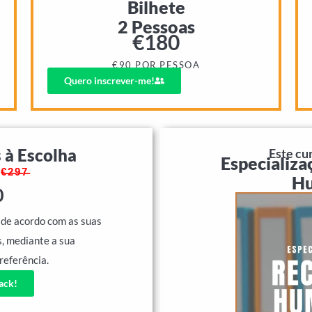
Bilhete
2 Pessoas
€
180
€90 POR PESSOA
Quero inscrever-me!
 à Escolha
Este cur
Especializ
O
€̶2̶9̶7̶
H
0
, de acordo com as suas
s, mediante a sua
referência.
ack!