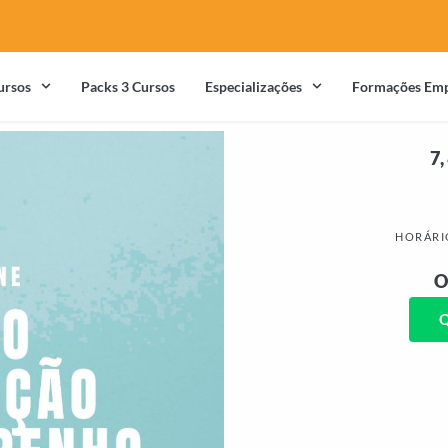
ursos
Packs 3 Cursos
Especializações
Formações Emp
7,
HORÁRI
O
Q