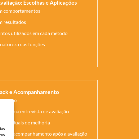
valiação: Escolhas e Aplicações
em comportamentos
m resultados
ntos utilizados em cada método
natureza das funções
back e Acompanhamento
contínuo
 de uma entrevista de avaliação
individuais de melhoria
ias
so e o acompanhamento após a avaliação
vos