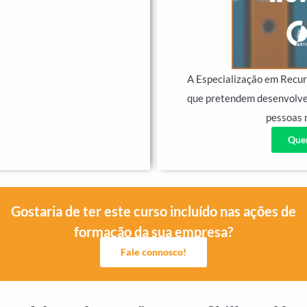
A Especialização em Recu
que pretendem desenvolve
pessoas 
Quer
Gostaria de ter este curso incluído nas ações de
formação da sua empresa?
Fale connosco!