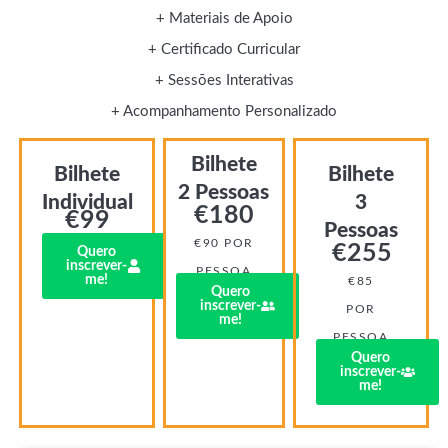
+ Materiais de Apoio
+ Certificado Curricular
+ Sessões Interativas
+ Acompanhamento Personalizado
Bilhete
Bilhete
Bilhete
2 Pessoas
Individual
3
€
180
€
99
Pessoas
€90 POR
€
255
Quero
inscrever-
PESSOA
me!
€85
Quero
inscrever-
POR
me!
PESSOA
Quero
inscrever-
me!