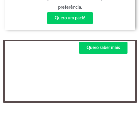
preferência.
Quero um pack!
Quero saber mais
Este curso faz parte da
Especialização em
Liderança
A Especialização em Liderança
dirige-se principalmente a
profissionais que desempenham
ou vão desempenhar funções de
liderança.