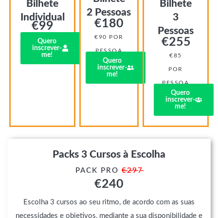
Bilhete
Bilhete
2 Pessoas
Individual
3
€
180
€
99
Pessoas
€90 POR
€
255
Quero
inscrever-
PESSOA
me!
€85
Quero
inscrever-
POR
me!
PESSOA
Quero
inscrever-
me!
Packs 3 Cursos à Escolha
PACK PRO
€̶2̶9̶7̶
€
240
Escolha 3 cursos ao seu ritmo, de acordo com as suas
necessidades e objetivos, mediante a sua disponibilidade e