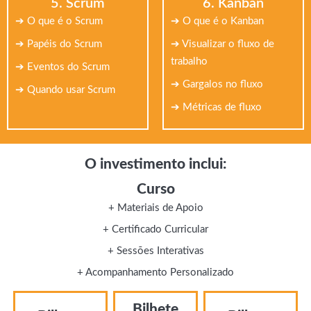
5. Scrum
6. Kanban
➔ O que é o Scrum
➔ O que é o Kanban
➔ Papéis do Scrum
➔ Visualizar o fluxo de
trabalho
➔ Eventos do Scrum
➔ Gargalos no fluxo
➔ Quando usar Scrum
➔ Métricas de fluxo
O investimento inclui:
Curso
+ Materiais de Apoio
+ Certificado Curricular
+ Sessões Interativas
+ Acompanhamento Personalizado
Bilhete