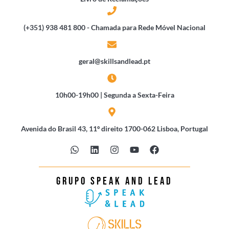
(+351) 938 481 800 - Chamada para Rede Móvel Nacional
geral@skillsandlead.pt
10h00-19h00 | Segunda a Sexta-Feira
Avenida do Brasil 43, 11º direito 1700-062 Lisboa, Portugal
W
L
I
Y
F
h
i
n
o
a
a
n
s
u
c
t
k
t
t
e
s
e
a
u
b
grupo speak and lead
a
d
g
b
o
p
i
r
e
o
p
n
a
k
m