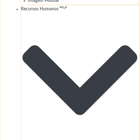
Imagem Pessoal
Recursos Humanos ᴺᴼⱽᴼ