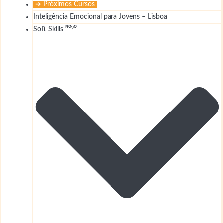
➔ Próximos Cursos
Inteligência Emocional para Jovens – Lisboa
Soft Skills ᴺᴼⱽᴼ