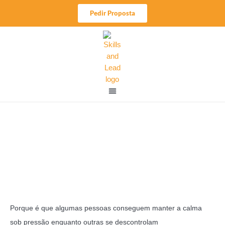
Skip
Pedir Proposta
to
content
O Papel da Autoestima
na Regulação Emocional
Porque é que algumas pessoas conseguem manter a calma
sob pressão enquanto outras se descontrolam